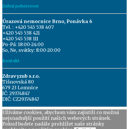
Zubní pohotovost
Úrazová nemocnice Brno, Ponávka 6
Tel. : +420 545 538 407
+420 545 538 421
+420 545 538 111
Po-Pá: 18:00-24:00
So, Ne, svátky: 8:00-20:00
Kontakt
Zdravyzub s.r.o.
Tišnovská 80
679 23 Lomnice
IČ: 29374847
DIČ: CZ29374847
Užíváme cookies, abychom vám zajistili co možná
nejsnadnější použití našich webových stránek.
Pokud budete nadále prohlížet naše stránky