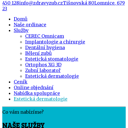
450 128
info@zdravyzub.cz
Tišnovská 80
Lomnice, 679
23
Domů
Naše ordinace
Služby
CEREC Omnicam
Implantologie a chirurgie
Dentální hygiena
Bělení zubů
Estetická stomatologie
Ortophos XG 3D
Zubní laboratoř
Estetická dermatologie
Ceník
Online objednání
Nabídka spolupráce
Estetická dermatologie
Co vám nabízíme?
NAŠE SLUŽBY