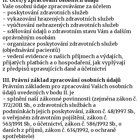
II. Účel/y zpracování osobních údajů
Vaše osobní údaje zpracováváme za účelem
− poskytování zdravotních služeb
− vykazování hrazených zdravotních služeb
− vyúčtování nehrazených zdravotních služeb
− sdělování údajů o zdravotním stavu Vám a dalším
oprávněným osobám
− organizace poskytování zdravotních služeb
(objednávání pacientů)
− vedení evidence o našich příjmech a výdajích,
přijatých platbách a o hospodaření, jak vyplývají
z předpisů upravujících daně a účetnictví
III. Právní základ zpracování osobních údajů
Právním základem pro zpracování Vašich osobních
údajů uvedených v bodu II. je
− splnění naší zákonné povinnosti (zejména zákon č.
372/2011 Sb., o zdravotních službách a
podmínkách jejich poskytování, zákon č. 48/1997 Sb.,
o veřejném zdravotním pojištění, zákon č.
563/1991 Sb., o účetnictví, zákon č. 586/1992 Sb., o
daních z příjmů, zákon č. 634/1992, o ochraně
spotřebitele)