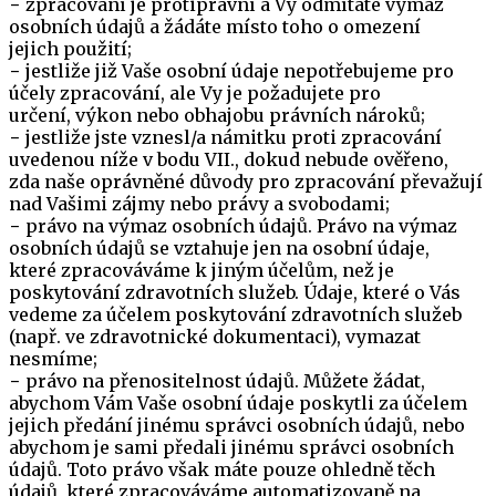
− zpracování je protiprávní a Vy odmítáte výmaz
osobních údajů a žádáte místo toho o omezení
jejich použití;
− jestliže již Vaše osobní údaje nepotřebujeme pro
účely zpracování, ale Vy je požadujete pro
určení, výkon nebo obhajobu právních nároků;
− jestliže jste vznesl/a námitku proti zpracování
uvedenou níže v bodu VII., dokud nebude ověřeno,
zda naše oprávněné důvody pro zpracování převažují
nad Vašimi zájmy nebo právy a svobodami;
− právo na výmaz osobních údajů. Právo na výmaz
osobních údajů se vztahuje jen na osobní údaje,
které zpracováváme k jiným účelům, než je
poskytování zdravotních služeb. Údaje, které o Vás
vedeme za účelem poskytování zdravotních služeb
(např. ve zdravotnické dokumentaci), vymazat
nesmíme;
− právo na přenositelnost údajů. Můžete žádat,
abychom Vám Vaše osobní údaje poskytli za účelem
jejich předání jinému správci osobních údajů, nebo
abychom je sami předali jinému správci osobních
údajů. Toto právo však máte pouze ohledně těch
údajů, které zpracováváme automatizovaně na