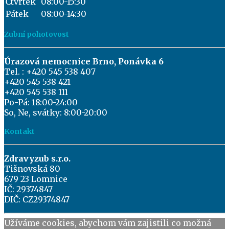
Čtvrtek
08:00-15:30
Pátek
08:00-14:30
Zubní pohotovost
Úrazová nemocnice Brno, Ponávka 6
Tel. : +420 545 538 407
+420 545 538 421
+420 545 538 111
Po-Pá: 18:00-24:00
So, Ne, svátky: 8:00-20:00
Kontakt
Zdravyzub s.r.o.
Tišnovská 80
679 23 Lomnice
IČ: 29374847
DIČ: CZ29374847
Užíváme cookies, abychom vám zajistili co možná