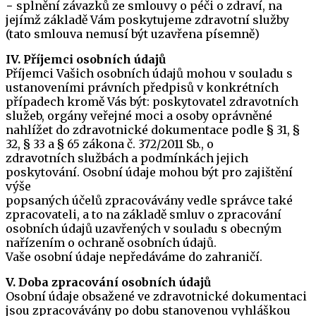
− splnění závazků ze smlouvy o péči o zdraví, na
jejímž základě Vám poskytujeme zdravotní služby
(tato smlouva nemusí být uzavřena písemně)
IV. Příjemci osobních údajů
Příjemci Vašich osobních údajů mohou v souladu s
ustanoveními právních předpisů v konkrétních
případech kromě Vás být: poskytovatel zdravotních
služeb, orgány veřejné moci a osoby oprávněné
nahlížet do zdravotnické dokumentace podle § 31, §
32, § 33 a § 65 zákona č. 372/2011 Sb., o
zdravotních službách a podmínkách jejich
poskytování. Osobní údaje mohou být pro zajištění
výše
popsaných účelů zpracovávány vedle správce také
zpracovateli, a to na základě smluv o zpracování
osobních údajů uzavřených v souladu s obecným
nařízením o ochraně osobních údajů.
Vaše osobní údaje nepředáváme do zahraničí.
V. Doba zpracování osobních údajů
Osobní údaje obsažené ve zdravotnické dokumentaci
jsou zpracovávány po dobu stanovenou vyhláškou