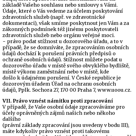
základě Vašeho souhlasu nebo smlouvy s Vámi.
Údaje, které o Vás vedeme za účelem poskytování
zdravotních služeb (např. ve zdravotnické
dokumentaci), však smíme poskytnout jen Vám a za
zákonných podmínek též jinému poskytovateli
zdravotních služeb nebo orgánu veřejné moci.
− právo podat stížnost u dozorového úřadu, a to v
případě, že se domníváte, že zpracováním osobních
údajů dochází k porušení právních předpisů o
ochraně osobních údajů. Stížnost můžete podat u
dozorového úřadu v místě svého obvyklého bydliště,
místě výkonu zaměstnání nebo v místě, kde
došlo k údajnému porušení. V České republice je
dozorovým úřadem Úřad na ochranu osobních
údajů, Pplk. Sochora 27, 170 00 Praha 7, www.uoou.cz.
VII. Právo vznést námitku proti zpracování
V případě, že Vaše osobní údaje zpracováváme pro
účely oprávněných zájmů našich nebo někoho
dalšího
(právní základy zpracování jsou uvedeny v bodu III),
máte kdykoliv právo vznést proti takovému