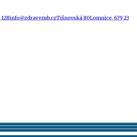
 128
info@zdravyzub.cz
Tišnovská 80
Lomnice, 679 23