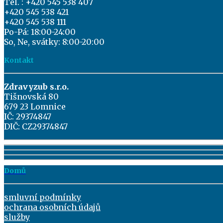
Tel. : +420 545 538 407
+420 545 538 421
+420 545 538 111
Po-Pá: 18:00-24:00
So, Ne, svátky: 8:00-20:00
Kontakt
Zdravyzub s.r.o.
Tišnovská 80
679 23 Lomnice
IČ: 29374847
DIČ: CZ29374847
Domů
smluvní podmínky
ochrana osobních údajů
služby