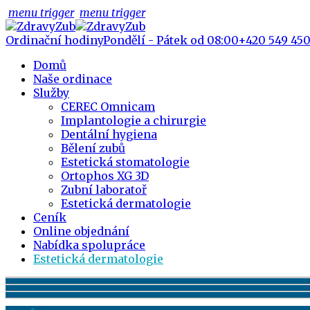
menu trigger
menu trigger
Ordinační hodiny
Pondělí - Pátek od 08:00
+420 549 450
Domů
Naše ordinace
Služby
CEREC Omnicam
Implantologie a chirurgie
Dentální hygiena
Bělení zubů
Estetická stomatologie
Ortophos XG 3D
Zubní laboratoř
Estetická dermatologie
Ceník
Online objednání
Nabídka spolupráce
Estetická dermatologie